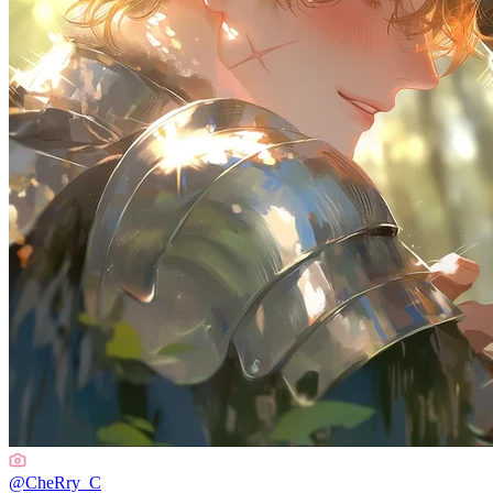
@
CheRry_C