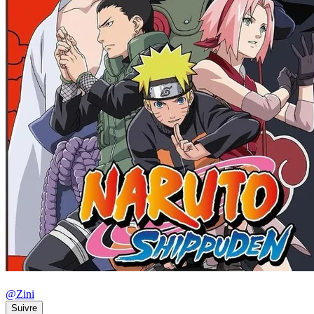
@
Zini
Suivre