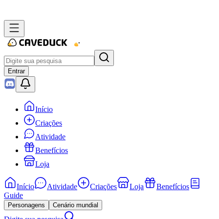
Entrar
Início
Criações
Atividade
Benefícios
Loja
Início
Atividade
Criações
Loja
Benefícios
Guide
Personagens
Cenário mundial