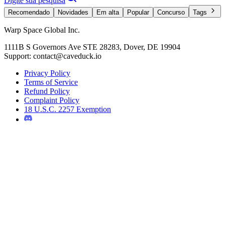
Digite sua pesquisa
Recomendado
Novidades
Em alta
Popular
Concurso
Tags
Warp Space Global Inc.
1111B S Governors Ave STE 28283, Dover, DE 19904
Support: contact@caveduck.io
Privacy Policy
Terms of Service
Refund Policy
Complaint Policy
18 U.S.C. 2257 Exemption