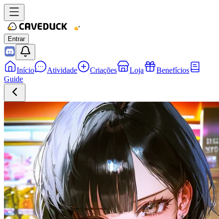
Entrar
Início
Atividade
Criações
Loja
Benefícios
Guide