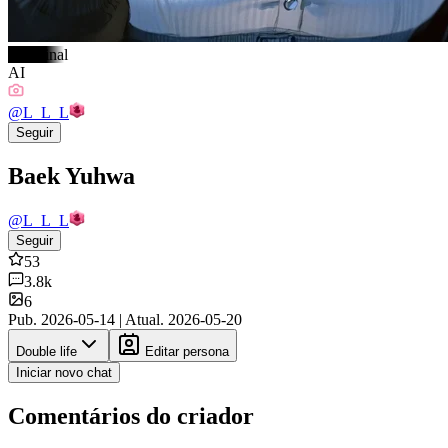
#Original
AI
@
L_L_L
Seguir
Baek Yuhwa
@
L_L_L
Seguir
53
3.8k
6
Pub.
2026-05-14
|
Atual.
2026-05-20
Double life
Editar persona
Iniciar novo chat
Comentários do criador