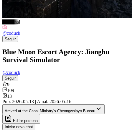
#Original
@
coduck
Seguir
Blue Moon Escort Agency: Jianghu
Survival Simulator
@
coduck
Seguir
9
109
13
Pub.
2026-05-13
|
Atual.
2026-05-16
Arrived at the Canal Ministry's Cheongwolpyo Bureau
Editar persona
Iniciar novo chat