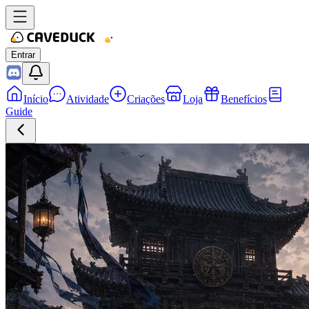
Entrar
Início
Atividade
Criações
Loja
Benefícios
Guide