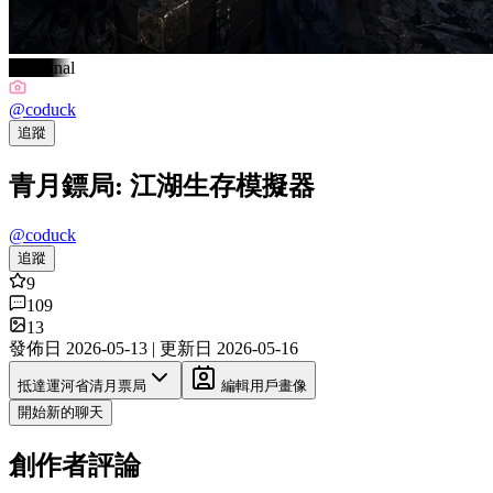
#Original
@
coduck
追蹤
青月鏢局: 江湖生存模擬器
@
coduck
追蹤
9
109
13
發佈日
2026-05-13
|
更新日
2026-05-16
抵達運河省清月票局
編輯用戶畫像
開始新的聊天
創作者評論